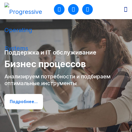
Продукты
Разработка
Поддержка и IT обслуживание
Услуги
Бизнес процессов
Кейсы
Анализируем потребности и подбираем
оптимальные инструменты
О нас
Блог
Подробнее...