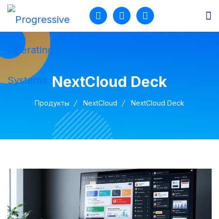
Продукты
Разработка
NextCloud Deck
Услуги
Продукты
NextCloud
NextCloud Deck
Кейсы
О нас
Блог