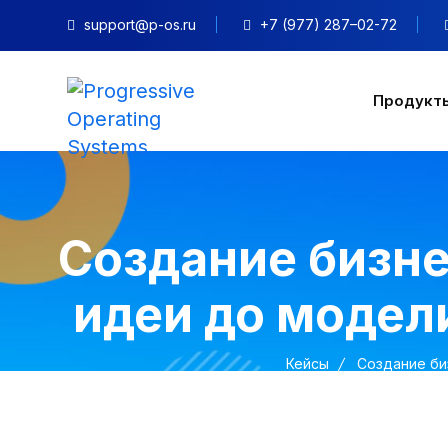
support@p-os.ru
+7 (977) 287–02-72
Продукт
Создание бизне
идеи до модели
Кейсы
Создание би