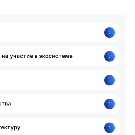
на участие в экосистеме
ства
тектуру