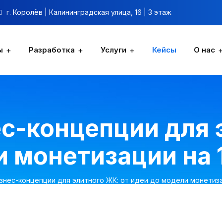
г. Королёв | Калининградская улица, 16 | 3 этаж
ы
Разработка
Услуги
Кейсы
О нас
с-концепции для 
 монетизации на 1
знес-концепции для элитного ЖК: от идеи до модели монетизац